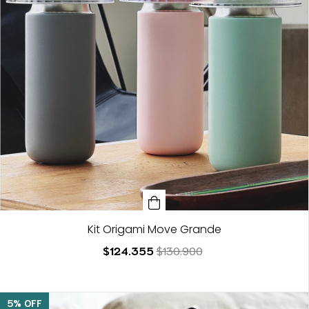
Kit Origami Move Grande
$124.355
$130.900
5
%
OFF