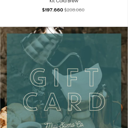
Kit Cold Brew
$197.660
$208.060