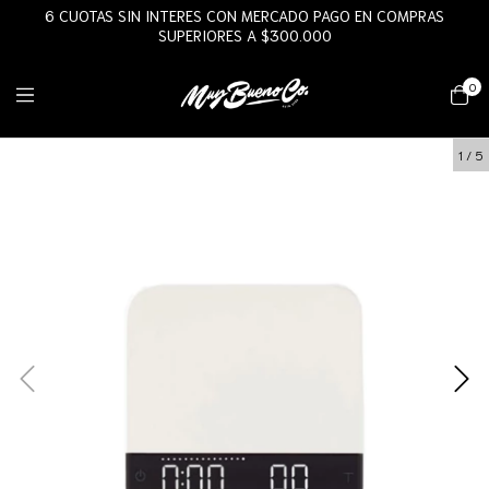
6 CUOTAS SIN INTERES CON MERCADO PAGO EN COMPRAS
SUPERIORES A $300.000
0
1
/
5