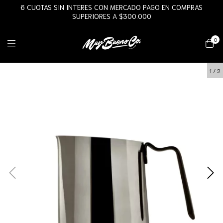
6 CUOTAS SIN INTERES CON MERCADO PAGO EN COMPRAS
SUPERIORES A $300.000
0
1
/
2