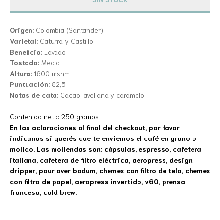
Origen:
Colombia (Santander)
Varietal:
Caturra y Castillo
Beneficio:
Lavado
Tostado:
Medio
Altura:
1600 msnm
Puntuación:
82,5
Notas de cata:
Cacao, avellana y caramelo
Contenido neto: 250 gramos
En las aclaraciones al final del checkout, por favor
indicanos si querés que te enviemos el café en grano o
molido. Las moliendas son: cápsulas, espresso, cafetera
italiana, cafetera de filtro eléctrica, aeropress, design
dripper, pour over bodum, chemex con filtro de tela, chemex
con filtro de papel, aeropress invertido, v60, prensa
francesa, cold brew.